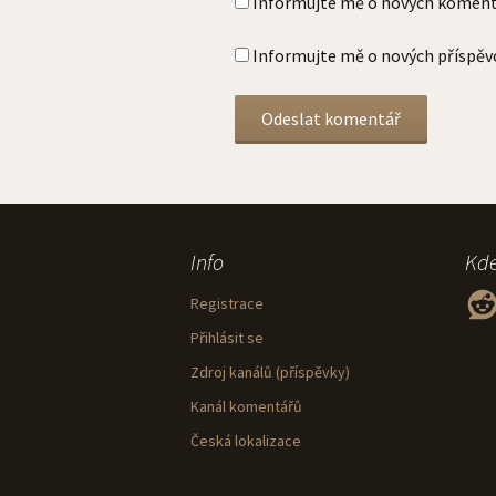
Informujte mě o nových koment
Informujte mě o nových příspěv
Info
Kde
Redd
Registrace
Přihlásit se
Zdroj kanálů (příspěvky)
Kanál komentářů
Česká lokalizace