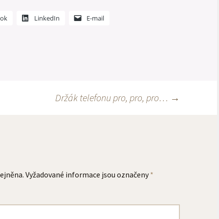
ook
LinkedIn
E-mail
Držák telefonu pro, pro, pro…
→
ejněna.
Vyžadované informace jsou označeny
*