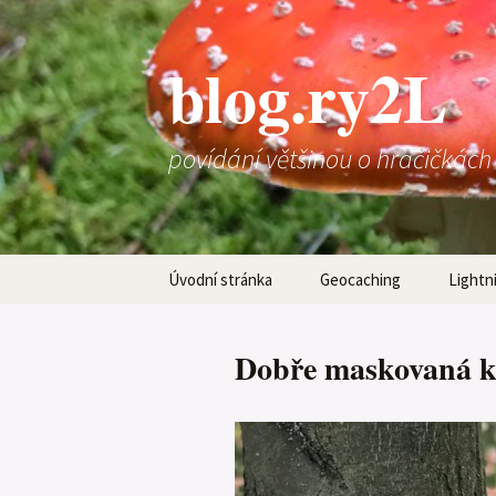
Přejít
k
blog.ry2L
obsahu
webu
povídání většinou o hračičkách
Úvodní stránka
Geocaching
Lightn
Dobře maskovaná k