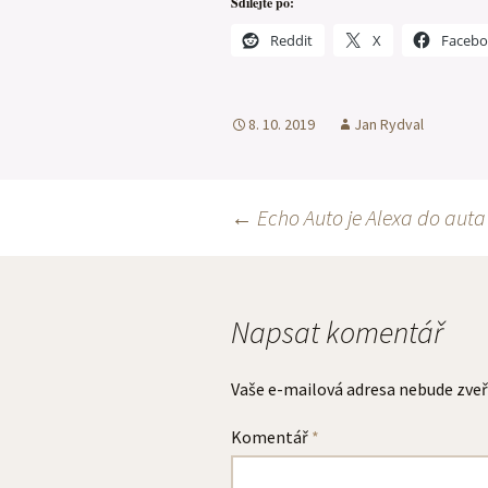
Sdílejte po:
Reddit
X
Faceb
8. 10. 2019
Jan Rydval
Navigace
←
Echo Auto je Alexa do auta
pro
Napsat komentář
příspěvky
Vaše e-mailová adresa nebude zveř
Komentář
*