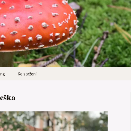
ing
Ke stažení
eška