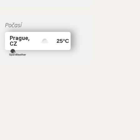
Počasí
Prague,
25
°C
CZ