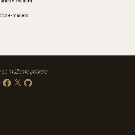
ářích e-mailem.
cích e-mailem.
 se můžeme potkat?
it
Facebook
X
GitHub