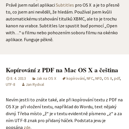
Právě jsem našel aplikaci
Subtitles
pro OS X a je to přesně
to, co jsem ani nevěděl, že hledám. Používal jsem kvůli
automatickému stahování titulků XBMC, ale to je trochu
kanon na vrabce. Subtitles lze spustit buď pomocí „Open
with…“ u filmu nebo pohozením soboru filmu na okénko
aplikace. Funguje pěkně.
Kopírování z PDF na Mac OS X a čeština
8. 4. 2013
Jak na OS X
kopírování
,
NFC
,
NFD
,
OS X
,
pdf
,
UTF-8
Jan Rydval
Nevím jestli to znáte také, ale při kopírování textu z PDF na
OS X je při vložení textu, například do Wordu, text nějaký
divný. Třeba místo „ž“ je v textu evidentně písmeno „z“ a za
ním UTF-8 znak pro přidaný háček. Podstata jevu je
popsána
zde
.