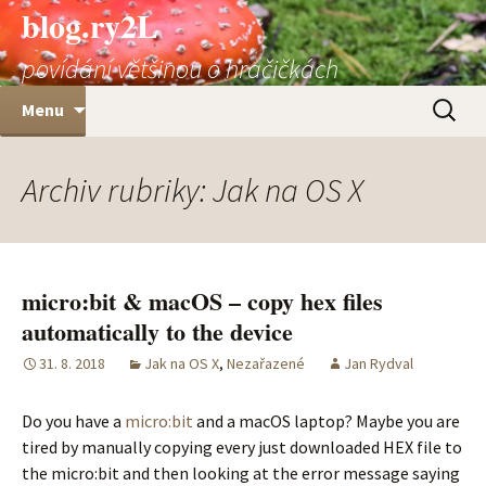
Přejít
blog.ry2L
k
povídání většinou o hračičkách
obsahu
webu
Vyhledá
Menu
Archiv rubriky: Jak na OS X
micro:bit & macOS – copy hex files
automatically to the device
31. 8. 2018
Jak na OS X
,
Nezařazené
Jan Rydval
Do you have a
micro:bit
and a macOS laptop? Maybe you are
tired by manually copying every just downloaded HEX file to
the micro:bit and then looking at the error message saying