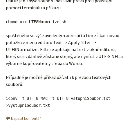
Pak už jen zbývá souboru nastavit práva pro spouštění
pomocí terminálu a příkazu:
chmod u+x UTF8Normalize.sh
spuštěného ve výše uvedeném adresáři a tím získat novou
položku v menu editoru Text -> Apply filter ->
UTF8Normalize . Filtr se aplikuje na text v okně editoru,
který sice zdánlivě zůstane stejný, ale nyní už v UTF-8 NFC a
výborně kopírovatelný třeba do Wordu.
Případně je možné příkaz užívat i k převodu textových
souborů:
iconv -f UTF-8-MAC -t UTF-8 vstupniSoubor.txt
>vystupniSoubor.txt
Napsat komentář