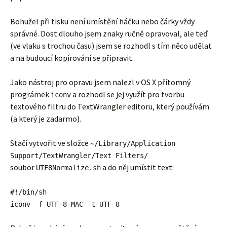
Bohužel při tisku není umístění háčku nebo čárky vždy
správné. Dost dlouho jsem znaky ručně opravoval, ale teď
(ve vlaku s trochou času) jsem se rozhodl s tím něco udělat
a na budoucí kopírování se připravit.
Jako nástroj pro opravu jsem nalezl v OS X přítomný
prográmek
a rozhodl se jej využít pro tvorbu
iconv
textového filtru do TextWrangler editoru, který používám
(a který je zadarmo).
Stačí vytvořit ve složce
~/Library/Application
Support/TextWrangler/Text Filters/
soubor
a do něj umístit text:
UTF8Normalize.sh
#!/bin/sh
iconv -f UTF-8-MAC -t UTF-8