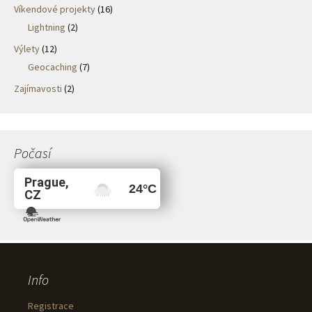
Víkendové projekty
(16)
Lightning
(2)
Výlety
(12)
Geocaching
(7)
Zajímavosti
(2)
Počasí
Prague,
24
°C
CZ
Info
Registrace